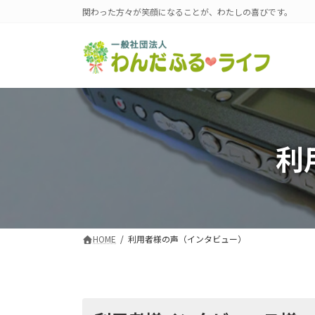
コ
ナ
関わった方々が笑顔になることが、わたしの喜びです。
ン
ビ
テ
ゲ
ン
ー
ツ
シ
へ
ョ
ス
ン
利
キ
に
ッ
移
プ
動
HOME
利用者様の声（インタビュー）